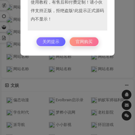
使用教程，有售后和付费定制！请小伙
伴支持正版，拒绝盗版!此提示正式源码
内不显示！
关闭提示
官网购买