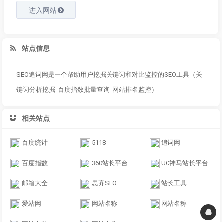
进入网站
站点信息
SEO追词网是一个帮助用户挖掘关键词和对比监控的SEO工具（关
键词分析挖掘_百度指数批量查询_网站排名监控）
相关站点
百度统计
5118
追词网
百度指数
360站长平台
UC神马站长平台
邮箱大全
思齐SEO
站长工具
爱站网
网站名称
网站名称