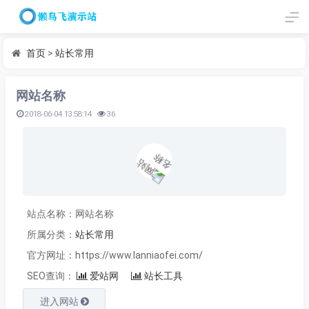
首页
>
站长常用
网站名称
2018-06-04 13:58:14
36
站点名称：网站名称
所属分类：
站长常用
官方网址：https://www.lanniaofei.com/
SEO查询：
爱站网
站长工具
进入网站