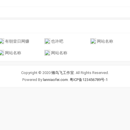
有朝壹日网赚
也许吧
网站名称
网站名称
网站名称
Copyright © 2020
懒鸟飞工作室
. All Rights Reserved.
Powered By
lanniaofei.com
.
粤ICP备123456789号-1